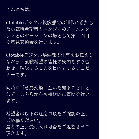
こんにちは。
ufotableデジタル映像部での制作に参加し
たい就職希望者とスタジオのチームスタ
ッフとのセッションの場として第二回目
の意見交換会を行います。
ufotableデジタル映像部の仕事をお伝えし
ながら、就職希望の皆様の疑問をすり合
わせ、解決することを目的とするウェビ
ナーです。
同時に「意見交換＝互いを知ること」と
して、こちらからも積極的に質問を行い
ます。
希望者は以下の注意事項をご確認の上、
ご応募ください。
選考の上、受け入れ可否をご返答させて
頂きます。